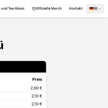
- und Tee-Menü
Offizielle Merch
Kontakt
DE
ü
Preis
2,90 €
2,10 €
2,10 €