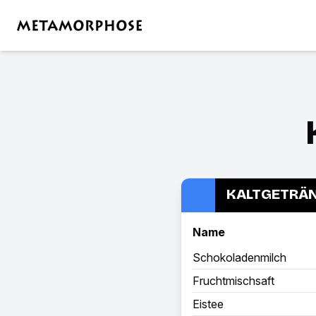
KALTGETRÄ
Name
Schokoladenmilch
Fruchtmischsaft
Eistee